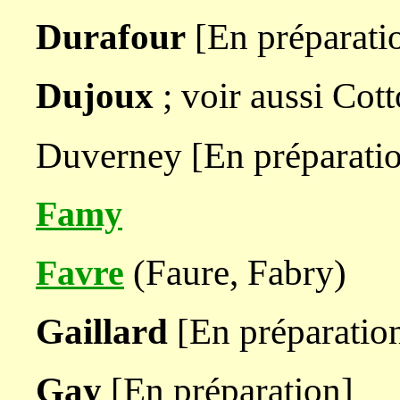
Durafour
[En préparati
Dujoux
; voir aussi Cot
Duverney [En préparati
Famy
(Faure, Fabry)
Favre
Gaillard
[En préparatio
Gay
[En préparation]