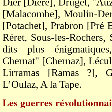
Dier [Dière], Druget, "Au
[Malacombe], Moulin-Dern
[Potachet], Prabron [Pré 
Réret, Sous-les-Rochers, S
dits plus énigmatiques,
Chernat" [Chernaz], Lécula
Lirramas [Ramas ?], Gr
L’Oulaz, A la Tape.
Les guerres révolutionnai