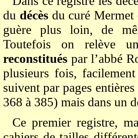
Dans ce registre les déc
du
décès
du curé Mermet 
guère plus loin, de m
Toutefois on relève u
reconstitués
par l’abbé Ro
plusieurs fois, facilement
suivent par pages entière
368 à 385) mais dans un dé
Ce premier registre, ma
cahiers de tailles différe