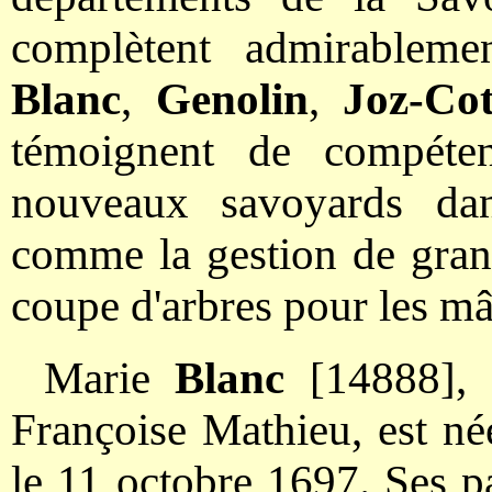
complètent admirablemen
Blanc
,
Genolin
,
Joz-Cot
témoignent de compéte
nouveaux savoyards dan
comme la gestion de grang
coupe d'arbres pour les mât
Marie
Blanc
[14888], 
Françoise Mathieu, est né
le 11 octobre 1697. Ses pa