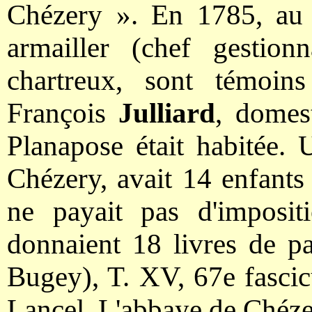
Chézery ». En 1785, au
armailler (chef gestion
chartreux, sont témoi
François
Julliard
, domes
Planapose était habitée.
Chézery, avait 14 enfants 
ne payait pas d'imposit
donnaient 18 livres de p
Bugey), T. XV, 67e fascic
Lancel, L'abbaye de Chéze